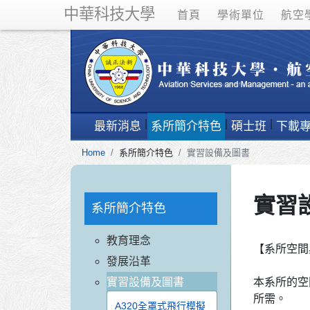
中華科技大學
首頁
學術單位
航空
最新消息
系所簡介特色
碩士班
下載
Home
系所簡介特色
實習設備及圖書
實習
系所簡介特色
教育理念
【系所空間
發展沿革
實習設備及圖書
本系所的空
所需。
A320全罩式飛行模擬