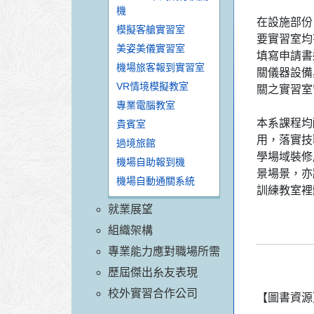
機
在設施部份
模擬客艙實習室
要實習室均
美姿美儀實習室
填寫申請書
機場旅客報到實習室
關儀器設備與
VR情境模擬教室
關之實習室
專業電腦教室
本系課程均
貴賓室
用，落實技
過境旅館
學場域裝修
機場自助報到機
景場景，亦
機場自動通關系統
訓練教室裡
就業展望
組織架構
專業能力應對職場所需
歷屆傑出糸友表現
校外實習合作公司
【圖書資源