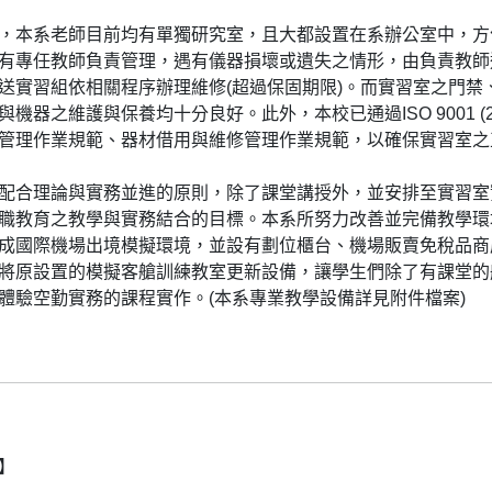
，本系老師目前均有單獨研究室，且大都設置在系辦公室中，方
有專任教師負責管理，遇有儀器損壞或遺失之情形，由負責教師
送實習組依相關程序辦理維修(超過保固期限)。而實習室之門
機器之維護與保養均十分良好。此外，本校已通過ISO 9001 (
管理作業規範、器材借用與維修管理作業規範，以確保實習室之
配合理論與實務並進的原則，除了課堂講授外，並安排至實習室
職教育之教學與實務結合的目標。本系所努力改善並完備教學環
成國際機場出境模擬環境，並設有劃位櫃台、機場販賣免稅品商
將原設置的模擬客艙訓練教室更新設備，讓學生們除了有課堂的
體驗空勤實務的課程實作。(本系專業教學設備詳見附件檔案)
】