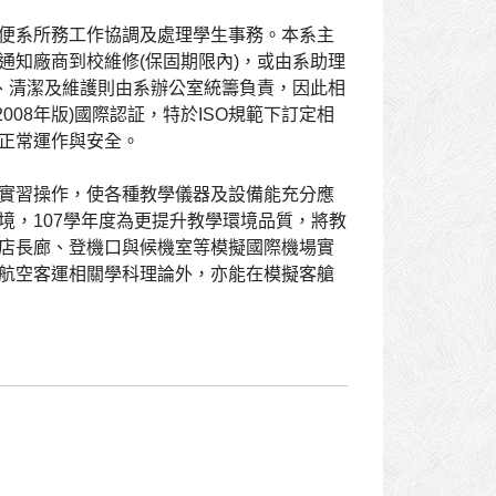
便系所務工作協調及處理學生事務。本系主
通知廠商到校維修(保固期限內)，或由系助理
禁、清潔及維護則由系辦公室統籌負責，因此相
2008年版)國際認証，特於ISO規範下訂定相
正常運作與安全。
實習操作，使各種教學儀器及設備能充分應
境，107學年度為更提升教學環境品質，將教
店長廊、登機口與候機室等模擬國際機場實
航空客運相關學科理論外，亦能在模擬客艙