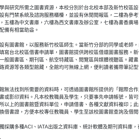
學與研究所需之圖書資源，本校分別於台北校本部及新竹校區設
設有門禁系統及諮詢服務櫃檯，並設有休閒閱報區，二樓為參考
，五樓為中文書庫，六樓為西文書庫及辦公室，七樓為書香廣場
配備有相當助益。
設有圖書館，以服務新竹校區師生。當新竹分部的同學或老師，
填寫台北校區借書申請單，圖書館提供跨校區借還圖書服務。新竹
一般圖書區、期刊區、航空特藏區、閱覽區與媒體視聽區。藏書
路資源等各類型館藏，全館均可無線上網，便利讀者攜帶筆記型
館無法找到所需要的資料時，可透過圖書館所提供的「館際合作
書或影印資料。凡本校教職員及學生，只要事先申請帳號，皆可透
所以上的圖書館暨資料單位，申請借書、各種文獻資料複印；此
換借書證，方便本校專任教職員、學生至該校圖書館查詢及借閱
獨採購多種ACI、IATA出版之資料庫、統計軟體及期刊資料庫