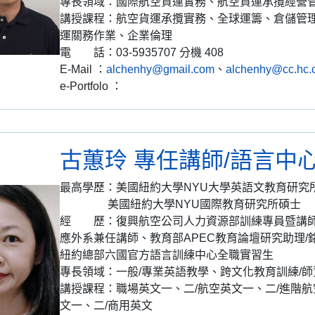
專長領域：國際航空貨運實務、航空貨運承攬經營
講授課程：航空貨運承攬實務、全球運籌、倉儲管
運關務作業、企業倫理
電 話：03-5935707 分機 408
E-Mail ：
alchenhy@gmail.com
、
alchenhy@cc.hc.c
e-Portfolo ：
古蕙玲 專任講師/語言中
最高學歷：美國紐約大學NYU大學英語文教育研究
美國紐約大學NYU國際教育研究所碩士
經 歷：復興航空公司人力資源部訓練專員暨講師
應外系兼任講師、教育部APEC教育論壇研究助理
紐約總部六國官方語言訓練中心全職實習生
專長領域：一般/專業英語教學、跨文化教育訓練/師
講授課程：職場英文一、二/航空英文一、二/進階航
文一、二/商用英文