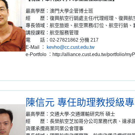
最高學歷：澳門大學企管博士班
經 歷：復興航空行銷處主任/代理經理、復興航空
專長領域：航空旅遊、航空票務/訂位、航空行銷、
講授課程：航空服務管理
電 話：02-27821862 分機 217
E-Mail ：
kevho@cc.cust.edu.tw
e-Portfolo ：http://alliance.cust.edu.tw/portfolio/my
陳信元 專任助理教授級
最高學歷：交通大學-交通運輸研究所 碩士
經 歷：長榮航空芝加哥分公司業務代表、達承國
貨運承攬商業同業公會理事