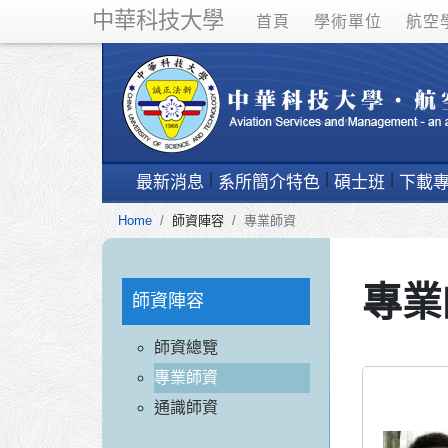
中華科技大學
首頁
學術單位
航空
最新消息
系所簡介特色
碩士班
下載
Home
師資陣容
專業師資
專業
師資陣容
師資總覽
專業師資
通識師資