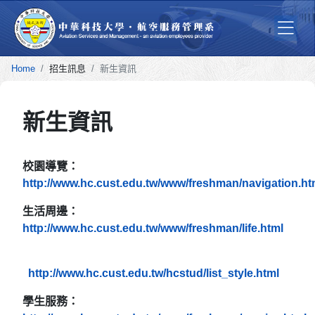
Home
招生訊息
新生資訊
新生資訊
校園導覽：
http://www.hc.cust.edu.tw/www/freshman/navigation.ht
生活周邊：
http://www.hc.cust.edu.tw/www/freshman/life.html
http://www.hc.cust.edu.tw/hcstud/list_style.html
學生服務：