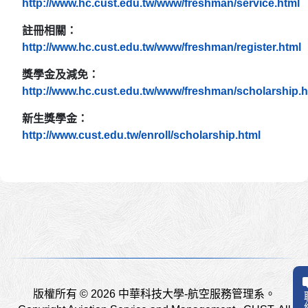
http://www.hc.cust.edu.tw/www/freshman/service.html
註冊相關：
http://www.hc.cust.edu.tw/www/freshman/register.html
獎學金及減免：
http://www.hc.cust.edu.tw/www/freshman/scholarship.h
新生獎學金：
http://www.cust.edu.tw/enroll/scholarship.html
版權所有 © 2026 中華科技大學-航空服務管理系。