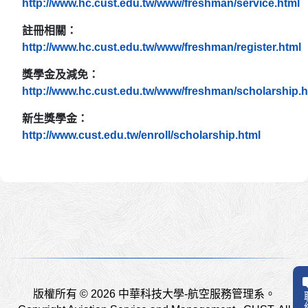
http://www.hc.cust.edu.tw/www/freshman/service.html
註冊相關：
http://www.hc.cust.edu.tw/www/freshman/register.html
獎學金及減免：
http://www.hc.cust.edu.tw/www/freshman/scholarship.h
新生獎學金：
http://www.cust.edu.tw/enroll/scholarship.html
版權所有 © 2026 中華科技大學-航空服務管理系。