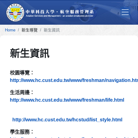
Home
新生導覽
新生資訊
新生資訊
校園導覽：
http://www.hc.cust.edu.tw/www/freshman/navigation.ht
生活周邊：
http://www.hc.cust.edu.tw/www/freshman/life.html
http://www.hc.cust.edu.tw/hcstud/list_style.html
學生服務：