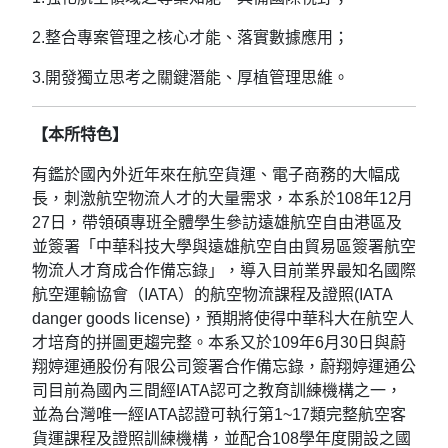
2.整合專案管理之核心才能、落實數據應用；
3.開發獨立思考之關鍵潛能、厚植管理思維。
【本所特色】
有鑑於國內外近年來在航空貨運、電子商務的大幅成
長，刺激航空物流人才的大量需求，本系於108年12月
27日，帶領碩專班全體學生參訪遠雄航空自由港區及
並簽署「中華科技大學與遠雄航空自由貿易區簽署航空
物流人才育成合作備忘錄」，導入目前業界最知名國際
航空運輸協會（IATA）的航空物流課程及證照(IATA
danger goods license)，預期將使得中華科大在航空人
才培育的拼圖更趨完整。本系又於109年6月30日與蔚
翔婷運通股份有限公司簽署合作備忘錄，蔚翔婷運通公
司目前為國內三間經IATA認可之教育訓練機構之一，
並為台灣唯一經IATA認證可執行第1~17類完整航空客
貨運課程及證照訓練機構，並配合108學年度開設之國