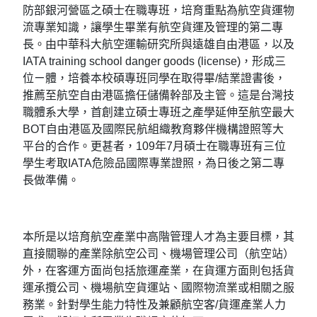
防部銀河營區之碩士在職專班，培育重點為航空貨運物
流專業知識，讓學生畢業有航空貨運及管理的第二專
長。由中華科大航空運輸研究所與遠雄自由港區，以及
IATA training school danger goods (license)，形成三
位ㄧ體，培養本校碩專班同學在取得畢/結業證書後，
推薦至航空自由港區擔任儲備幹部及主管。這是台灣技
職體系大學，首創建立碩士專班之產學延伸至航空最大
BOT自由港區及國際民航組織教育夥伴機構證照等大
平台的合作。更甚者，109年7月碩士在職專班有三位
學生考取IATA危險品國際專業證照，為日後之第二專
長做準備。
本所是以培育航空產業中高階管理人才為主要目標，其
直接關聯的產業除航空公司、機場管理公司（航空站）
外，在客運方面尚包括旅運產業，在貨運方面則包括貨
運承攬公司、機場航空貨運站、國際物流業或相關之服
務業。針對學生能力特性及兼顧航空客/貨運產業人力