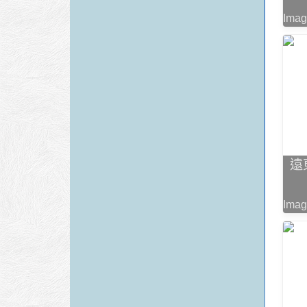
Imag
遠
Imag