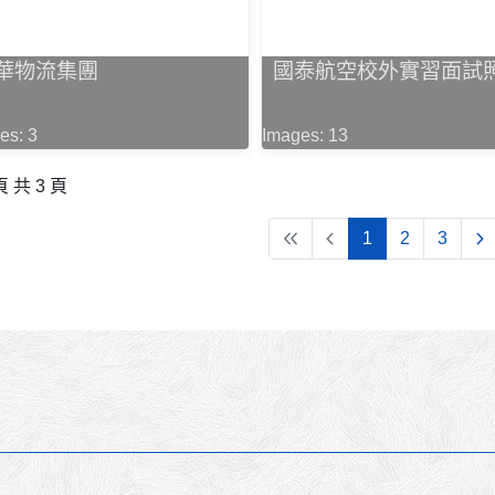
華物流集團
國泰航空校外實習面試
es: 3
Images: 13
頁 共 3 頁
1
2
3