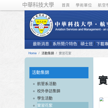
中華科技大學
首頁
學術單位
航空
最新消息
系所簡介特色
碩士班
下載
Home
活動集錦
實習花絮
活動集錦
實
航管系活動
校外參訪集錦
學生活動
實習花絮