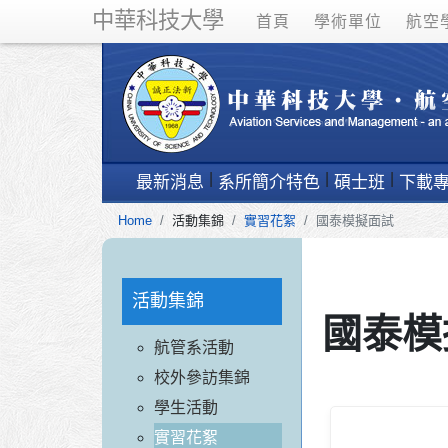
中華科技大學
首頁
學術單位
航空
最新消息
系所簡介特色
碩士班
下載
Home
活動集錦
實習花絮
國泰模擬面試
活動集錦
國泰模
航管系活動
校外參訪集錦
學生活動
實習花絮