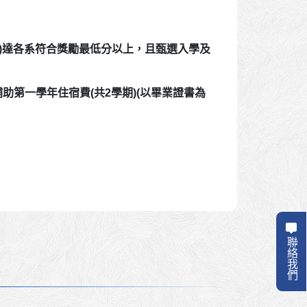
2)達各系符合獎勵最低分以上，且
甄選入學
及
助第一學年住宿費(共2學期)(以畢業證書為
聯絡我們