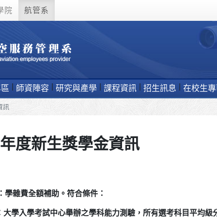
學院
航管系
專區
師資陣容
研究與產學
課程資訊
招生訊息
在校生專
資訊
學年度新生獎學金資訊
：學雜費全額補助。符合條件：
績：大學入學考試中心舉辦之學科能力測驗，所有選考科目
平均級