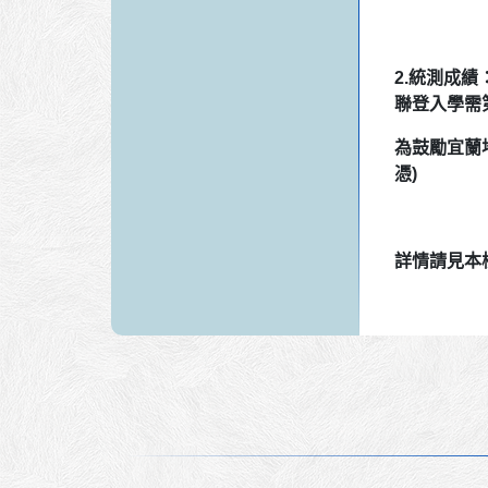
2.統測成
聯登入學
需
為鼓勵
宜蘭
憑)
詳情請見本