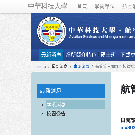
中華科技大學
首頁
學術單位
航空
最新消息
系所簡介特色
碩士班
下載
Home
最新消息
本系消息
航管系日間部四技獨招
航
最新消息
本系消息
校園公告
日間
id=30