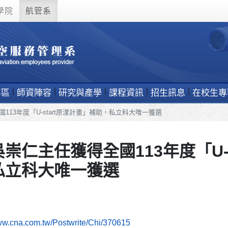
學院
航管系
專區
師資陣容
研究與產學
課程資訊
招生訊息
在校生專
113年度「U-start原漾計畫」補助，私立科大唯一獲選
崇仁主任獲得全國113年度「U-s
私立科大唯一獲選
www.cna.com.tw/Postwrite/Chi/370615