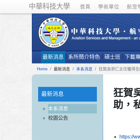
中華科技大學
首頁
學術單位
航空
最新消息
系所簡介特色
碩士班
下載
Home
最新消息
本系消息
狂賀吳崇仁主任獲得全國
狂賀吳
最新消息
助，
本系消息
校園公告
https://